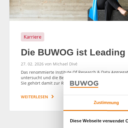
Karriere
Die BUWOG ist Leading
27. 02. 2026 von Michael Divé
Das renommierte Institute Of Research & Data Aggregat
untersucht und die Besten der Besten gekürt. Ergebn
Sie gehört damit zur Riege der Top 1 Prozent der beste
WEITERLESEN
Zustimmung
Diese Webseite verwendet 