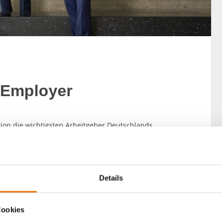
 Employer
ion die wichtigsten Arbeitgeber Deutschlands
is: Die BUWOG wird ausgezeichnet als LEADING EMPLOYER.
n Arbeitgeber Deutschlands.
Details
Cookies