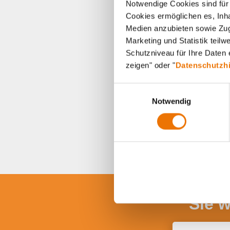
Notwendige Cookies sind für 
Cookies ermöglichen es, Inha
Medien anzubieten sowie Zugr
Marketing und Statistik teil
Schutzniveau für Ihre Daten e
zeigen" oder "
Datenschutzh
E
Notwendig
i
n
w
i
l
l
i
g
Sie 
u
n
g