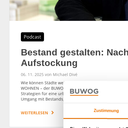
Podcast
Bestand gestalten: Nac
Aufstockung
06. 11. 2025 von Michael Divé
Wie können Städte weiter wachsen, wenn kaum noch Ba
WOHNEN – der BUWOG Podcast“ spricht Architekt Peter
Strategien für eine urbane Zukunft durch Nachverdich
Umgang mit Bestandsgebäuden.
Zustimmung
WEITERLESEN