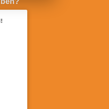
iben?
!