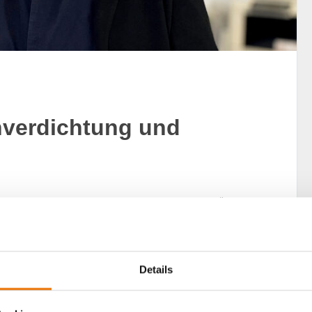
hverdichtung und
ugrund vorhanden ist? In dieser Folge von „GLÜCKLICH
 Lorenz, Gründer und CEO von LORENZAteliers, über
tung, Aufstockung und den bewussten und nachhaltigen
Details