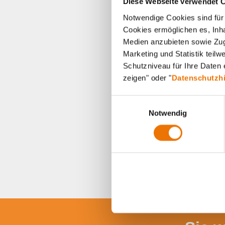
Diese Webseite verwendet 
Notwendige Cookies sind für 
Cookies ermöglichen es, Inha
Medien anzubieten sowie Zugr
Marketing und Statistik teil
Schutzniveau für Ihre Daten e
zeigen" oder "
Datenschutzh
E
Notwendig
i
n
w
i
l
l
i
g
u
n