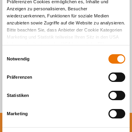
Präferenzen Cookies ermöglichen es, Inhalte und
Anzeigen zu personalisieren, Besucher
Alle Artikel
wiederzuerkennen, Funktionen für soziale Medien
anzubieten sowie Zugriffe auf die Website zu analysieren.
durchsuchen
Bitte beachten Sie, dass Anbieter der Cookie Kategorien
Marketing und Statistik teilweise Ihren Sitz in den USA
haben und mitunter in den USA kein mit der EU
vergleichbares Schutzniveau für Ihre Daten existiert oder
E
gewährleistet werden kann. Für weitere Informationen
Notwendig
i
klicken Sie auf "Details zeigen" oder
n
"
Datenschutzhinweis
“. Das Impressum finden Sie
hier
.
w
Präferenzen
i
l
l
Statistiken
i
g
Marketing
u
n
Sie wollen auf dem
g