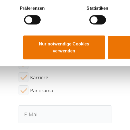
Präferenzen
Statistiken
wollen auf dem Laufenden ble
Abonnieren sie neue Beiträge per E-Mail
Nur notwendige Cookies
verwenden
Interessensgebiete:
Wohnen
Karriere
Panorama