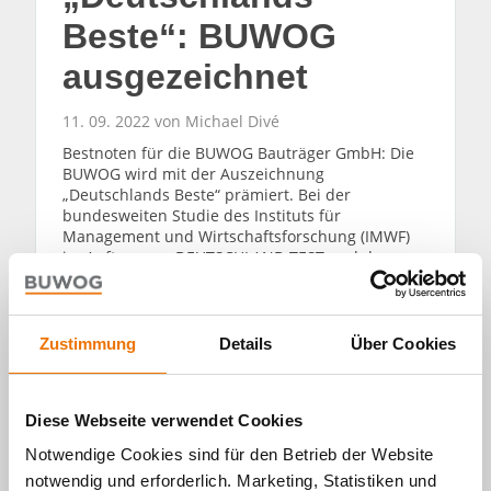
Beste“: BUWOG
ausgezeichnet
11. 09. 2022 von Michael Divé
Bestnoten für die BUWOG Bauträger GmbH: Die
BUWOG wird mit der Auszeichnung
„Deutschlands Beste“ prämiert. Bei der
bundesweiten Studie des Instituts für
Management und Wirtschaftsforschung (IMWF)
im Auftrag von DEUTSCHLAND TEST und dem
Wirtschaftsmagazin FOCUS-MONEY wurden
mehrere Millionen Kundenurteile zu über 22.000
Unternehmen, Produkten und Marken
ausgewertet und analysiert.
Zustimmung
Details
Über Cookies
WEITERLESEN
Diese Webseite verwendet Cookies
Notwendige Cookies sind für den Betrieb der Website
notwendig und erforderlich. Marketing, Statistiken und