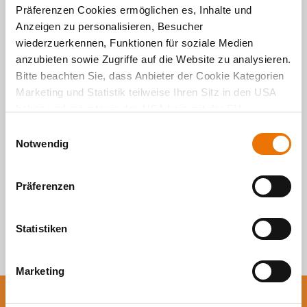
Präferenzen Cookies ermöglichen es, Inhalte und
Anzeigen zu personalisieren, Besucher
wiederzuerkennen, Funktionen für soziale Medien
Alle Artikel
anzubieten sowie Zugriffe auf die Website zu analysieren.
durchsuchen
Bitte beachten Sie, dass Anbieter der Cookie Kategorien
Marketing und Statistik teilweise Ihren Sitz in den USA
haben und mitunter in den USA kein mit der EU
vergleichbares Schutzniveau für Ihre Daten existiert oder
E
gewährleistet werden kann. Für weitere Informationen
Notwendig
i
klicken Sie auf "Details zeigen" oder
n
"
Datenschutzhinweis
“. Das Impressum finden Sie
hier
.
w
Präferenzen
i
l
l
Statistiken
i
g
Marketing
u
n