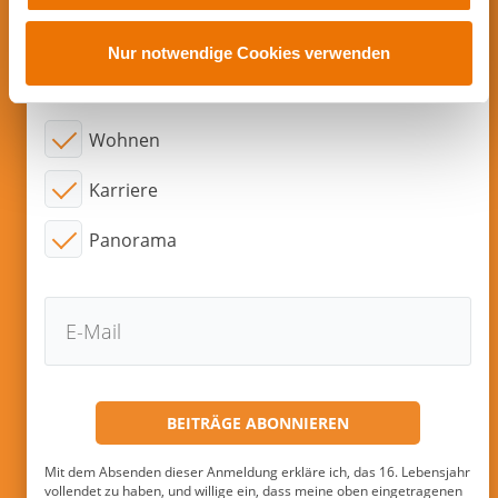
Abonnieren sie neue Beiträge per
u
E-Mail!
s
Nur notwendige Cookies verwenden
w
Interessensgebiete:
a
h
Wohnen
l
Karriere
Panorama
Mit dem Absenden dieser Anmeldung erkläre ich, das 16. Lebensjahr
vollendet zu haben, und willige ein, dass meine oben eingetragenen