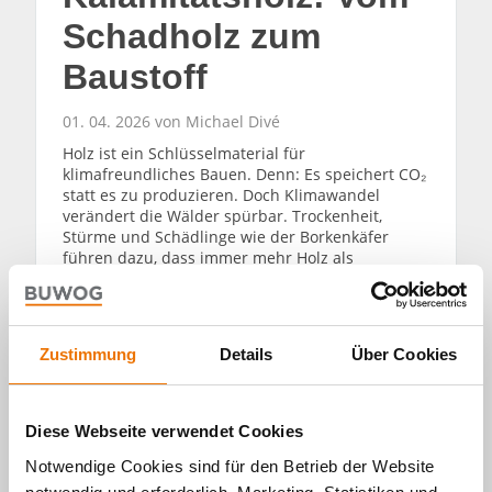
Schadholz zum
Baustoff
01. 04. 2026 von Michael Divé
Holz ist ein Schlüsselmaterial für
klimafreundliches Bauen. Denn: Es speichert CO₂
statt es zu produzieren. Doch Klimawandel
verändert die Wälder spürbar. Trockenheit,
Stürme und Schädlinge wie der Borkenkäfer
führen dazu, dass immer mehr Holz als
„Kalamitätsholz“ anfällt. Das Startup TRIQBRIQ
hat eine vielbeachtete und patentierte Lösung
entwickelt, um aus Schadholz gesunden
Wohnungs- und Gewerbebau zu machen. Sogar
Zustimmung
Details
Über Cookies
der erste Holz-Supermarkt wurde realisiert.
WEITERLESEN
Diese Webseite verwendet Cookies
Notwendige Cookies sind für den Betrieb der Website