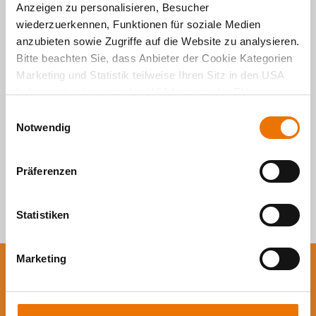
Alle Artikel
Anzeigen zu personalisieren, Besucher
wiederzuerkennen, Funktionen für soziale Medien
durchsuchen
anzubieten sowie Zugriffe auf die Website zu analysieren.
Bitte beachten Sie, dass Anbieter der Cookie Kategorien
Marketing und Statistik teilweise Ihren Sitz in den USA
haben und mitunter in den USA kein mit der EU
vergleichbares Schutzniveau für Ihre Daten existiert oder
E
gewährleistet werden kann. Für weitere Informationen
Notwendig
i
klicken Sie auf "Details zeigen" oder
n
"
Datenschutzhinweis
“. Das Impressum finden Sie
hier
.
w
Präferenzen
i
l
l
Statistiken
i
g
Marketing
u
Sie wollen auf dem
n
g
Laufenden bleiben?