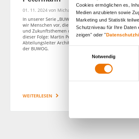
Cookies ermöglichen es, Inha
01. 11. 2024 von Michael Divé
Medien anzubieten sowie Zugr
In unserer Serie „BUWOG persönlich“ stellen
Marketing und Statistik teil
wir Menschen vor, die an aktuellen Projekten
Schutzniveau für Ihre Daten e
und Zukunftsthemen der BUWOG arbeiten. In
zeigen" oder "
Datenschutzh
dieser Folge: Martin Petermann,
Abteilungsleiter Architektur + Baustrategie bei
der BUWOG.
E
Notwendig
i
n
w
i
l
l
WEITERLESEN
i
g
u
n
g
s