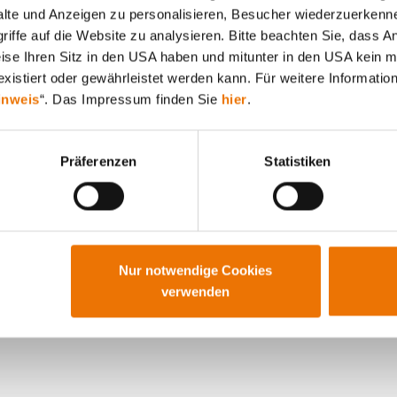
lte und Anzeigen zu personalisieren, Besucher wiederzuerkenne
Zukunft des Wohnens
iffe auf die Website zu analysieren. Bitte beachten Sie, dass A
10. 10. 2024 von Michael Divé
weise Ihren Sitz in den USA haben und mitunter in den USA kein m
xistiert oder gewährleistet werden kann. Für weitere Information
Die Digitalisierung verändert die Bau- und
Immobilienbranche. Neue Technologien
inweis
“. Das Impressum finden Sie
hier
.
ermöglichen, Prozesse zu beschleunigen,
Transparenz zu erhöhen und Effizienz zu
steigern – von der Planung bis zum Betrieb von
Präferenzen
Statistiken
Immobilien. Im Rahmen der Veranstaltung
STADT.RAUM.MENSCH diskutieren Politik,
Forschung und Praxis das Thema „Digitale
Wege für die Zukunft des Bau- und
Immobiliensektors“.
Nur notwendige Cookies
WEITERLESEN
verwenden