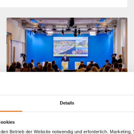
Details
Podcast
Cookies
STADT.RAUM.MENSCH:
Digitale Wege für die
den Betrieb der Website notwendig und erforderlich. Marketing, 