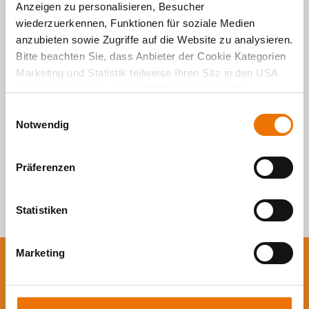
Alle Artikel
Anzeigen zu personalisieren, Besucher
wiederzuerkennen, Funktionen für soziale Medien
durchsuchen
anzubieten sowie Zugriffe auf die Website zu analysieren.
Bitte beachten Sie, dass Anbieter der Cookie Kategorien
Marketing und Statistik teilweise Ihren Sitz in den USA
haben und mitunter in den USA kein mit der EU
vergleichbares Schutzniveau für Ihre Daten existiert oder
E
gewährleistet werden kann. Für weitere Informationen
Notwendig
i
klicken Sie auf "Details zeigen" oder
n
"
Datenschutzhinweis
“. Das Impressum finden Sie
hier
.
w
Präferenzen
i
l
l
Statistiken
i
g
Marketing
u
Sie wollen auf dem
n
g
Laufenden bleiben?