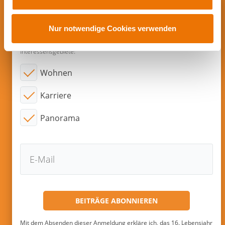
a
u
Abonnieren sie neue Beiträge per
s
Nur notwendige Cookies verwenden
E-Mail!
w
a
Interessensgebiete:
h
Wohnen
l
Karriere
Panorama
Mit dem Absenden dieser Anmeldung erkläre ich, das 16. Lebensjahr