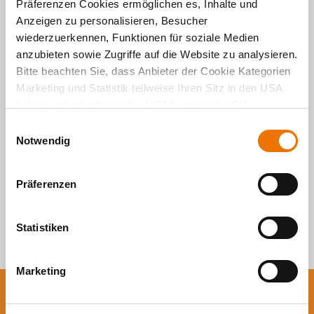
Präferenzen Cookies ermöglichen es, Inhalte und
Anzeigen zu personalisieren, Besucher
Alle Artikel
wiederzuerkennen, Funktionen für soziale Medien
anzubieten sowie Zugriffe auf die Website zu analysieren.
durchsuchen
Bitte beachten Sie, dass Anbieter der Cookie Kategorien
Marketing und Statistik teilweise Ihren Sitz in den USA
haben und mitunter in den USA kein mit der EU
vergleichbares Schutzniveau für Ihre Daten existiert oder
E
gewährleistet werden kann. Für weitere Informationen
Notwendig
i
klicken Sie auf "Details zeigen" oder
n
"
Datenschutzhinweis
“. Das Impressum finden Sie
hier
.
w
Präferenzen
i
l
l
Statistiken
i
g
Marketing
u
n
Sie wollen auf dem
g