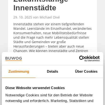
Innenstädte
29. 10. 2025 von Michael Divé
Innenstädte stehen vor einem tiefgreifenden
Wandel. Leerstände im Einzelhandel, verändertes
Konsumverhalten, neue Mobilitätsbedürfnisse
und die Frage nach mehr Lebensqualität stellen
Städte und Gemeinden vor große
Herausforderungen – bieten aber auch neue
Chancen. Wie können Innenstädte und Zentren
zukunftsfähig gestaltet werden? Interview mit Dr.
Peter Jakubowski, Abteilungsleiter „Raum- und
Stadtentwicklung“ am Bundesinstitut für Bau-,
Stadt- und Raumforschung (BBSR).
Zustimmung
Details
Über Cookies
WEITERLESEN
Diese Webseite verwendet Cookies
Notwendige Cookies sind für den Betrieb der Website
notwendig und erforderlich. Marketing, Statistiken und