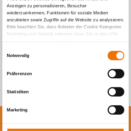
Anzeigen zu personalisieren, Besucher
Alle Artikel
wiederzuerkennen, Funktionen für soziale Medien
anzubieten sowie Zugriffe auf die Website zu analysieren.
durchsuchen
Bitte beachten Sie, dass Anbieter der Cookie Kategorien
Marketing und Statistik teilweise Ihren Sitz in den USA
haben und mitunter in den USA kein mit der EU
vergleichbares Schutzniveau für Ihre Daten existiert oder
E
gewährleistet werden kann. Für weitere Informationen
Notwendig
i
klicken Sie auf "Details zeigen" oder
n
"
Datenschutzhinweis
“. Das Impressum finden Sie
hier
.
w
Präferenzen
i
l
l
Statistiken
i
g
Marketing
u
n
Sie wollen auf dem
g