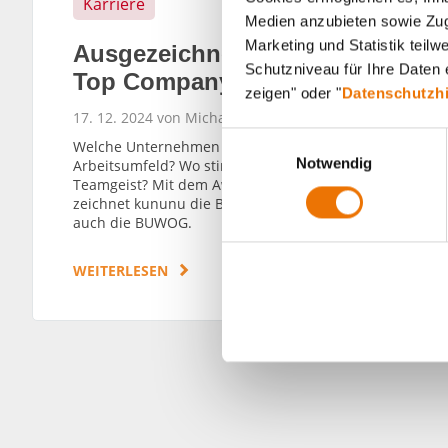
Karriere
Medien anzubieten sowie Zugr
Marketing und Statistik teil
Ausgezeichnet: BUWOG ist
Schutzniveau für Ihre Daten e
Top Company 2025
zeigen" oder "
Datenschutzh
17. 12. 2024 von Michael Divé
E
Welche Unternehmen bieten das beste
Notwendig
i
Arbeitsumfeld? Wo stimmen Karriere und
Teamgeist? Mit dem Award „Top Company“
n
zeichnet kununu die Besten aus – und nun
w
auch die BUWOG.
i
l
WEITERLESEN
l
i
g
u
n
g
s