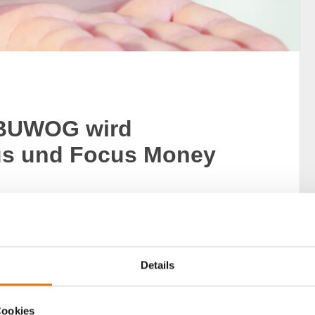
 BUWOG wird
us und Focus Money
hlung von Produkten und Dienstleistungen werden
bt Auskunft, welche Marken und Unternehmen top sind.
det sehr gut ab.
Details
Cookies