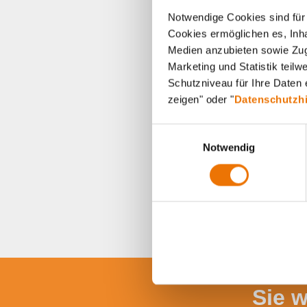
Notwendige Cookies sind für 
Cookies ermöglichen es, Inha
Medien anzubieten sowie Zugr
Marketing und Statistik teil
Schutzniveau für Ihre Daten e
zeigen" oder "
Datenschutzh
E
Notwendig
i
n
w
i
l
l
i
g
u
Sie 
n