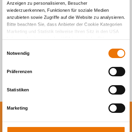
Alle Artikel
Anzeigen zu personalisieren, Besucher
wiederzuerkennen, Funktionen für soziale Medien
durchsuchen
anzubieten sowie Zugriffe auf die Website zu analysieren.
Bitte beachten Sie, dass Anbieter der Cookie Kategorien
Marketing und Statistik teilweise Ihren Sitz in den USA
haben und mitunter in den USA kein mit der EU
vergleichbares Schutzniveau für Ihre Daten existiert oder
E
gewährleistet werden kann. Für weitere Informationen
Notwendig
i
klicken Sie auf "Details zeigen" oder
n
"
Datenschutzhinweis
“. Das Impressum finden Sie
hier
.
w
Präferenzen
i
l
l
Statistiken
i
g
Marketing
u
Sie wollen auf dem
n
g
Laufenden bleiben?