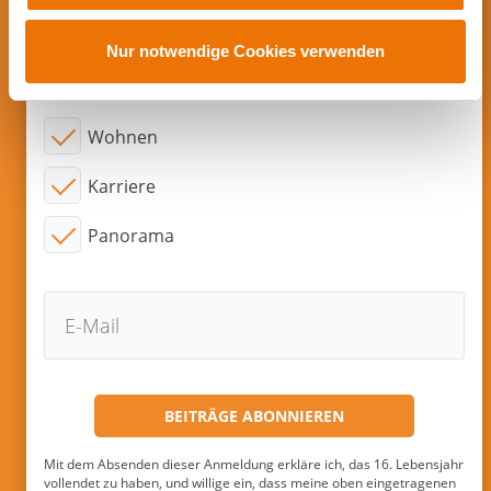
Abonnieren sie neue Beiträge per
u
E-Mail!
s
Nur notwendige Cookies verwenden
w
Interessensgebiete:
a
h
Wohnen
l
Karriere
Panorama
Mit dem Absenden dieser Anmeldung erkläre ich, das 16. Lebensjahr
vollendet zu haben, und willige ein, dass meine oben eingetragenen