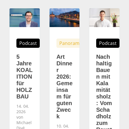
Podcast
Panorama
Podcast
5
Art
Nach
Jahre
Dinne
haltig
KOAL
r
Baue
ITION
2026:
n mit
für
Geme
Kala
HOLZ
insa
mität
BAU
m für
sholz
guten
: Vom
14. 04.
Zwec
Scha
2026
k
dholz
von
Michael
zum
10. 04.
Divé