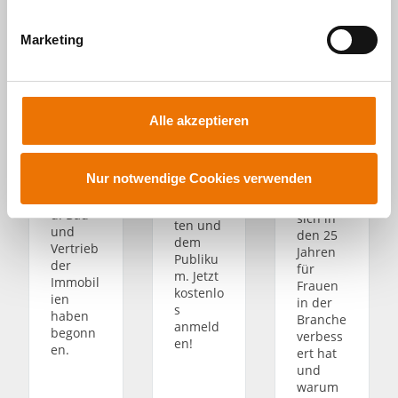
rund
i
alle
KOLLMA
um
g
sind
NNSPER
Wohnen
Marketing
Teil des
u
GER
,
Quartie
Executiv
n
Stadten
rs
e
twicklun
g
BUWOG
Search.
g und
s
HAVELLI
Im
Alle akzeptieren
Quartie
CHTER
Intervie
a
rsentwi
im
w
u
cklung
Berliner
reflektie
diskutie
s
Nur notwendige Cookies verwenden
Bezirk
rt sie,
rt – mit
Spanda
w
was
Fachleu
u. Bau
sich in
a
ten und
und
den 25
h
dem
Vertrieb
Jahren
Publiku
l
der
für
m. Jetzt
Immobil
Frauen
kostenlo
ien
in der
s
haben
Branche
anmeld
begonn
verbess
en!
en.
ert hat
und
warum