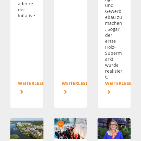
adeure
und
der
Gewerb
Initative
ebau zu
.
machen
. Sogar
der
erste
Holz-
Superm
arkt
wurde
realisier
t.
WEITERLESEN
WEITERLESEN
WEITERLESEN