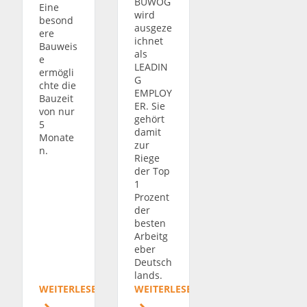
BUWOG
Eine
wird
besond
ausgeze
ere
ichnet
Bauweis
als
e
LEADIN
ermögli
G
chte die
EMPLOY
Bauzeit
ER. Sie
von nur
gehört
5
damit
Monate
zur
n.
Riege
der Top
1
Prozent
der
besten
Arbeitg
eber
Deutsch
lands.
WEITERLESEN
WEITERLESEN