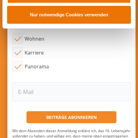
Abonnieren sie neue Beiträge per
u
E-Mail!
s
Nur notwendige Cookies verwenden
w
Interessensgebiete:
a
h
Wohnen
l
Karriere
Panorama
Mit dem Absenden dieser Anmeldung erkläre ich, das 16. Lebensjahr
vollendet zu haben, und willige ein, dass meine oben eingetragenen