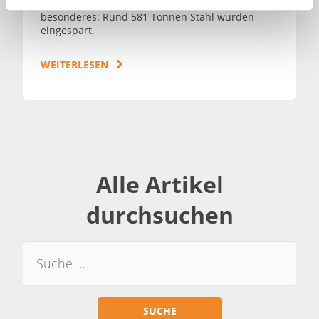
Sinne der Nachhaltigkeit – etwas ganz
a
besonderes: Rund 581 Tonnen Stahl wurden
h
eingespart.
l
WEITERLESEN
Alle Artikel
durchsuchen