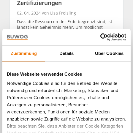
Zertifizierungen
02. 04. 2024 von Lisa Freisling
Dass die Ressourcen der Erde begrenzt sind, ist
längst kein Geheimnis mehr. Um möglichst
sparsam mit diesen umzugehen, empfiehlt es
sich, defekte Elektrogeräte reparieren zu lassen
sowie beim Kauf eines neuen Geräts auf dessen
Langlebigkeit zu achten. Auf diese Weise tragen
Zustimmung
Details
Über Cookies
Sie aktiv dazu bei, Ressourcen zu schonen und
die Umwelt zu entlasten. In diesem Beitrag zeigt
topprodukte.at
, auf welche Kriterien beim Kauf zu
achten ist, um trotz Neuanschaffung einen
Diese Webseite verwendet Cookies
wertvollen Beitrag zu mehr Nachhaltigkeit zu
leisten.
Notwendige Cookies sind für den Betrieb der Website
notwendig und erforderlich. Marketing, Statistiken und
WEITERLESEN
Präferenzen Cookies ermöglichen es, Inhalte und
Anzeigen zu personalisieren, Besucher
wiederzuerkennen, Funktionen für soziale Medien
anzubieten sowie Zugriffe auf die Website zu analysieren.
Bitte beachten Sie, dass Anbieter der Cookie Kategorien