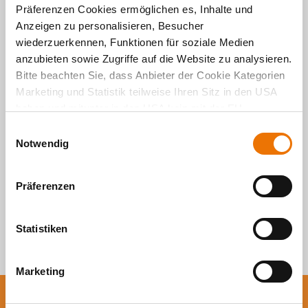
Präferenzen Cookies ermöglichen es, Inhalte und
Anzeigen zu personalisieren, Besucher
wiederzuerkennen, Funktionen für soziale Medien
Alle Artikel
anzubieten sowie Zugriffe auf die Website zu analysieren.
durchsuchen
Bitte beachten Sie, dass Anbieter der Cookie Kategorien
Marketing und Statistik teilweise Ihren Sitz in den USA
haben und mitunter in den USA kein mit der EU
vergleichbares Schutzniveau für Ihre Daten existiert oder
E
gewährleistet werden kann. Für weitere Informationen
Notwendig
i
klicken Sie auf "Details zeigen" oder
n
"
Datenschutzhinweis
“. Das Impressum finden Sie
hier
.
w
Präferenzen
i
l
l
Statistiken
i
g
Marketing
u
n