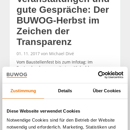
gute Gespräche: Der
BUWOG-Herbst im
Zeichen der
Transparenz
01. 11. 2017 von Michael Divé
Vom Baustellenfest bis zum Infotag: Im
September begann mit einer Vielzahl
erfolgreicher Veranstaltungen für die BUWOG in
Deutschland so etwas wie der „Herbst der 1.000
Gespräche“. Heute blicken wir zurück auf die
Höhepunkte der letzten Wochen.
Zustimmung
Details
Über Cookies
WEITERLESEN
Diese Webseite verwendet Cookies
Notwendige Cookies sind für den Betrieb der Website
notwendig und erforderlich. Marketing, Statistiken und