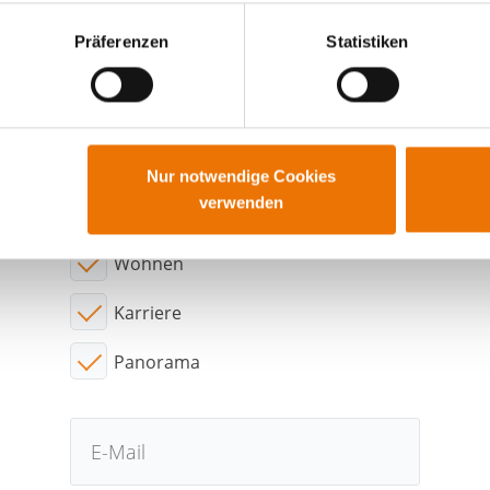
Präferenzen
Statistiken
wollen auf dem Laufenden ble
Abonnieren sie neue Beiträge per E-Mail
Nur notwendige Cookies
verwenden
Interessensgebiete:
Wohnen
Karriere
Panorama