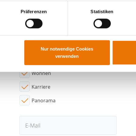
Präferenzen
Statistiken
wollen auf dem Laufenden ble
Abonnieren sie neue Beiträge per E-Mail
Nur notwendige Cookies
verwenden
Interessensgebiete:
Wohnen
Karriere
Panorama