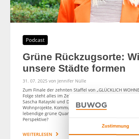
Podcast
Grüne Rückzugsorte: Wi
unsere Städte formen
31. 07. 2025 von Jennifer Nülle
Zum Finale der zehnten Staffel von „GLÜCKLICH WOHNEN
Folge steht alles im Zeichen von Freiflächen, Parks un
Sascha Ratayski und Diana Moraweck, die mit ihrem Bür
Wohnprojekte, Kommunen, Kliniken und Bestandshalter 
lebendige grüne Quartiere entstehen und wie viel Grün
Perspektive?
Zustimmung
WEITERLESEN