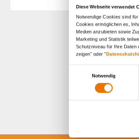
Diese Webseite verwendet 
Notwendige Cookies sind für 
Cookies ermöglichen es, Inha
Medien anzubieten sowie Zugr
Marketing und Statistik teil
Schutzniveau für Ihre Daten e
zeigen" oder "
Datenschutzh
E
Notwendig
i
n
w
i
l
l
i
g
u