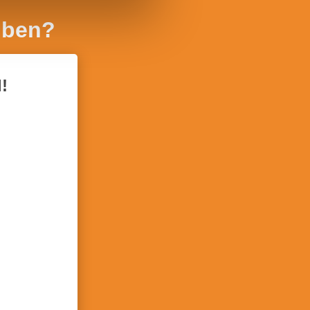
iben?
!