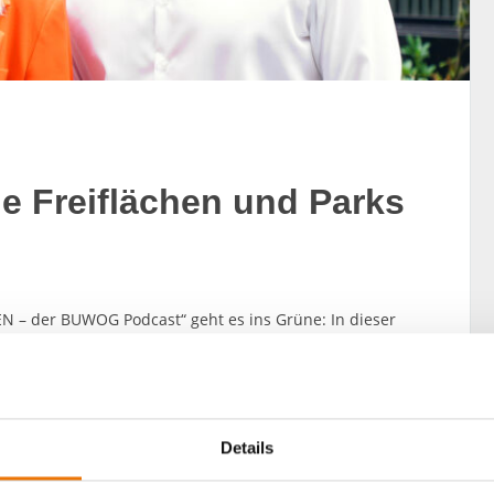
e Freiflächen und Parks
 – der BUWOG Podcast“ geht es ins Grüne: In dieser
d begrünten Stadträumen. Zu Gast sind die Experten
o LA21 Landschaftsarchitektur große Freiräume für
planen. Was macht eine gute Freifläche aus, wie können
 braucht es, insbesondere aus stadtklimatischer
Details