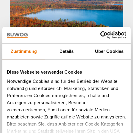
Zustimmung
Details
Über Cookies
Diese Webseite verwendet Cookies
Panorama
Notwendige Cookies sind für den Betrieb der Website
Naunhof: Indian Summer am
notwendig und erforderlich. Marketing, Statistiken und
Grillensee
Präferenzen Cookies ermöglichen es, Inhalte und
Anzeigen zu personalisieren, Besucher
11. 12. 2025 von Michael Divé
wiederzuerkennen, Funktionen für soziale Medien
Die eindrucksvolle Lage des Neubauprojekts
anzubieten sowie Zugriffe auf die Website zu analysieren.
BUWOG FLORAGÄRTEN in Naunhof überzeugt in
Bitte beachten Sie, dass Anbieter der Cookie Kategorien
jeder Hinsicht. Unser Ortsbesuch zeigt: Hier
wohnt es sich idyllisch in der Natur. Wald und
Marketing und Statistik teilweise Ihren Sitz in den USA