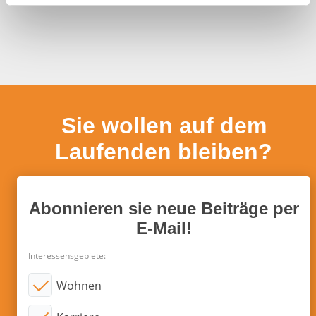
a
h
l
Sie wollen auf dem
Laufenden bleiben?
Abonnieren sie neue Beiträge per
E-Mail!
Interessensgebiete:
Wohnen