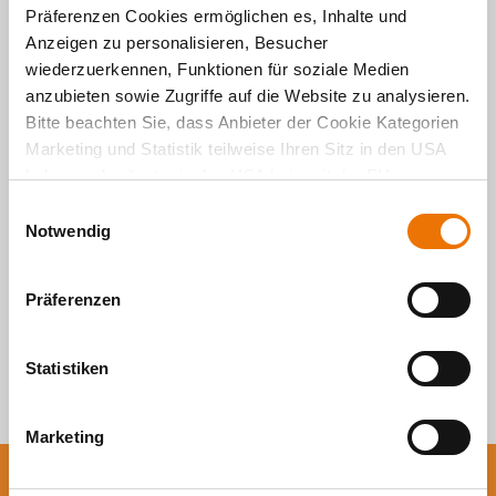
Präferenzen Cookies ermöglichen es, Inhalte und
Anzeigen zu personalisieren, Besucher
wiederzuerkennen, Funktionen für soziale Medien
Alle Artikel
anzubieten sowie Zugriffe auf die Website zu analysieren.
durchsuchen
Bitte beachten Sie, dass Anbieter der Cookie Kategorien
Marketing und Statistik teilweise Ihren Sitz in den USA
haben und mitunter in den USA kein mit der EU
vergleichbares Schutzniveau für Ihre Daten existiert oder
E
gewährleistet werden kann. Für weitere Informationen
Notwendig
i
klicken Sie auf "Details zeigen" oder
n
"
Datenschutzhinweis
“. Das Impressum finden Sie
hier
.
w
Präferenzen
i
l
l
Statistiken
i
g
Marketing
u
n