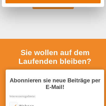
w
a
h
l
Sie wollen auf dem
Laufenden bleiben?
Abonnieren sie neue Beiträge per
E-Mail!
Interessensgebiete: