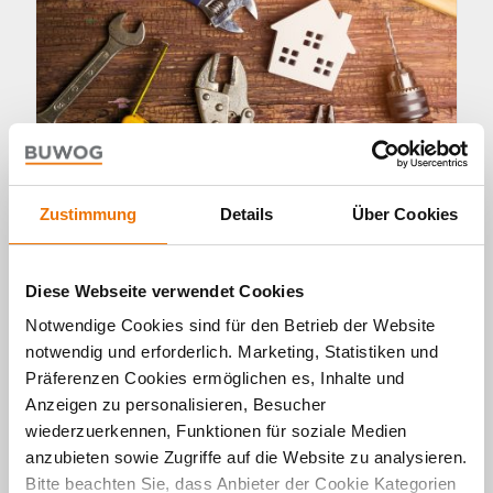
Zustimmung
Details
Über Cookies
Wohnen
Diese Webseite verwendet Cookies
Wohn Guide: Wartung,
Notwendige Cookies sind für den Betrieb der Website
Instandhaltung, Reparaturen: Wer
notwendig und erforderlich. Marketing, Statistiken und
zahlt was?
Präferenzen Cookies ermöglichen es, Inhalte und
28. 07. 2021 von Thomas Brey
Anzeigen zu personalisieren, Besucher
Man kann es kaum glauben, aber selbst in
wiederzuerkennen, Funktionen für soziale Medien
BUWOG-Wohnanlagen wird ab und zu etwas
anzubieten sowie Zugriffe auf die Website zu analysieren.
kaputt und gehört repariert und auch
Bitte beachten Sie, dass Anbieter der Cookie Kategorien
Aufwendungen für Wartung und Instandhaltung