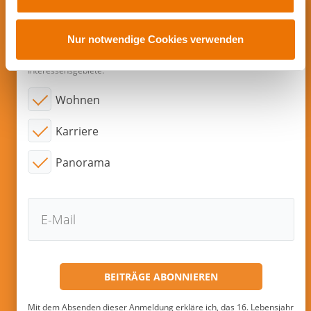
a
Abonnieren sie neue Beiträge per
u
s
Nur notwendige Cookies verwenden
E-Mail!
w
Interessensgebiete:
a
h
Wohnen
l
Karriere
Panorama
Mit dem Absenden dieser Anmeldung erkläre ich, das 16. Lebensjahr