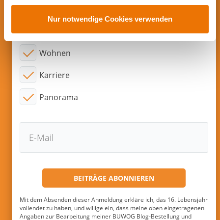
u
E-Mail!
s
Nur notwendige Cookies verwenden
w
Interessensgebiete:
a
Wohnen
h
l
Karriere
Panorama
Mit dem Absenden dieser Anmeldung erkläre ich, das 16. Lebensjahr
vollendet zu haben, und willige ein, dass meine oben eingetragenen
Angaben zur Bearbeitung meiner BUWOG Blog-Bestellung und