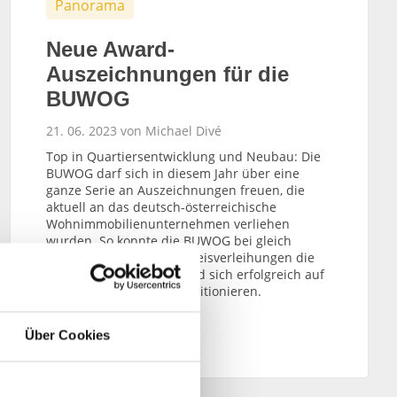
Panorama
Neue Award-
Auszeichnungen für die
BUWOG
21. 06. 2023 von Michael Divé
Top in Quartiersentwicklung und Neubau: Die
BUWOG darf sich in diesem Jahr über eine
ganze Serie an Auszeichnungen freuen, die
aktuell an das deutsch-österreichische
Wohnimmobilienunternehmen verliehen
wurden. So konnte die BUWOG bei gleich
mehreren Awards und Preisverleihungen die
Fachjurys überzeugen und sich erfolgreich auf
dem Siegertreppchen positionieren.
WEITERLESEN
Über Cookies