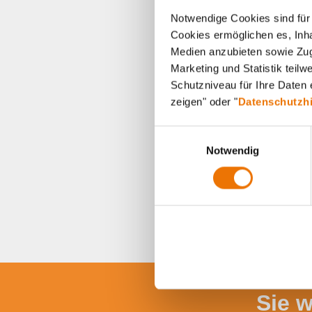
Notwendige Cookies sind für 
Cookies ermöglichen es, Inha
Medien anzubieten sowie Zugr
Marketing und Statistik teil
Schutzniveau für Ihre Daten e
zeigen" oder "
Datenschutzh
E
Notwendig
i
n
w
i
l
l
i
g
u
Sie 
n