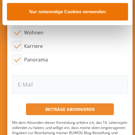
u
E-Mail!
s
Nur notwendige Cookies verwenden
w
Interessensgebiete:
a
Wohnen
h
l
Karriere
Panorama
Mit dem Absenden dieser Anmeldung erkläre ich, das 16. Lebensjahr
vollendet zu haben, und willige ein, dass meine oben eingetragenen
Angaben zur Bearbeitung meiner BUWOG Blog-Bestellung und