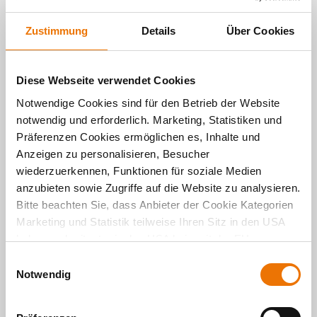
begrenztem Raum und die Stadt von Morgen.
Zustimmung
Details
Über Cookies
WEITERLESEN
Diese Webseite verwendet Cookies
Notwendige Cookies sind für den Betrieb der Website
notwendig und erforderlich. Marketing, Statistiken und
Präferenzen Cookies ermöglichen es, Inhalte und
Anzeigen zu personalisieren, Besucher
wiederzuerkennen, Funktionen für soziale Medien
anzubieten sowie Zugriffe auf die Website zu analysieren.
Bitte beachten Sie, dass Anbieter der Cookie Kategorien
Marketing und Statistik teilweise Ihren Sitz in den USA
haben und mitunter in den USA kein mit der EU
vergleichbares Schutzniveau für Ihre Daten existiert oder
E
gewährleistet werden kann. Für weitere Informationen
Notwendig
i
klicken Sie auf "Details zeigen" oder
n
"
Datenschutzhinweis
“. Das Impressum finden Sie
hier
.
Wohnen
w